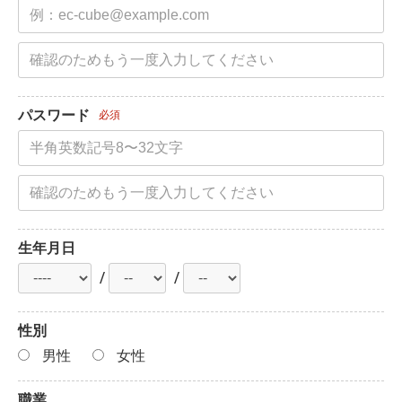
パスワード
必須
生年月日
/
/
性別
男性
女性
職業