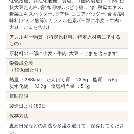
性化液糖、異性化液糖、食塩）（国内製造）､牛肉､粒
状大豆たん白､醤油､砂糖､ぶどう糖､ごま､酵母エキス､
野菜エキスパウダー､香辛料､ココアパウダー､食塩/調
味料(アミノ酸等)､カラメル色素､(一部に小麦・牛肉･
大豆・ごまを含む)
アレルギー物質 （特定原材料、特定原材料に準ずる
もの）
原材料の一部に小麦・牛肉･大豆・ごまを含みます。
栄養成分表
（100g当たり）
熱量 ：288kcal たんぱく質 ：23.6g 脂質 ：6.8g
炭水化物 ：33.2g 食塩相当量 ：5.1g
賞味期限
製造日より180日
保存方法
直射日光などの高温や多湿を避けて、保存してくださ
い。