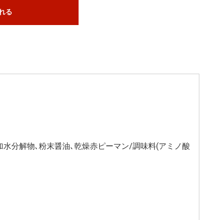
れる
加水分解物､粉末醤油､乾燥赤ピーマン/調味料(アミノ酸