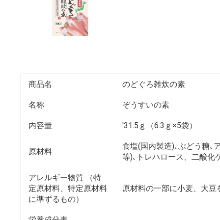
商品名
のどぐろ雑炊の素
名称
ぞうすいの素
内容量
'31.5ｇ（6.3ｇ×5袋）
食塩(国内製造)､ぶどう糖
原材料
等)､トレハロース、二酸化
アレルギー物質 （特
定原材料、特定原材料
原材料の一部に小麦、大豆
に準ずるもの）
栄養成分表