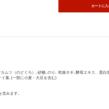
カートに入
､アカムツ（のどぐろ）､砂糖､のり､ 乾燥ネギ､酵母エキス、蛋白
ケイ素､(一部に小麦・大豆を含む)
を含みます。