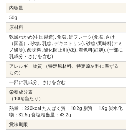
内容量
50g
原材料
乾燥わかめ(中国製造)､食塩､鮭フレーク(食塩､さけ
（国産）､砂糖､乳糖､デキストリン)､砂糖/調味料(アミ
ノ酸等)､酸味料､酸化防止剤(V.E)､着色料(紅麹)､(一部に
乳成分・さけを含む)
アレルギー物質 （特定原材料、特定原材料に準ずる
もの）
一部に乳成分、さけを含む
栄養成分表
（100g当たり）
熱量 ：220kcal たんぱく質：18.2g 脂質 ：1.9g 炭水化
物：32.5g 食塩相当量：43.2g
賞味期限