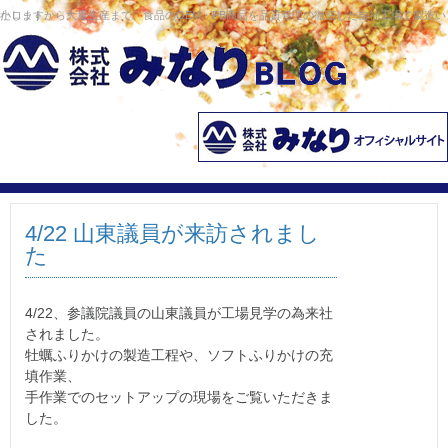
コンテンツへ移動
小ロットから大量生産まで、食品のOEM・PB商品を品質管理の徹底した自社工場で製造いたします。
4/22 山東議員が来訪されまし
た
4/22、参議院議員の山東議員が工場見学の為来社
されました。
牡蠣ふりかけの製造工程や、ソフトふりかけの充
填作業、
手作業でのセットアップの現場をご覧いただきま
した。