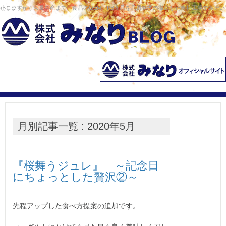
コンテンツへ移動
小ロットから大量生産まで、食品のOEM・PB商品を品質管理の徹底した自社工場で製造いたします。
月別記事一覧 : 2020年5月
『桜舞うジュレ』 ～記念日
にちょっとした贅沢②～
先程アップした食べ方提案の追加です。