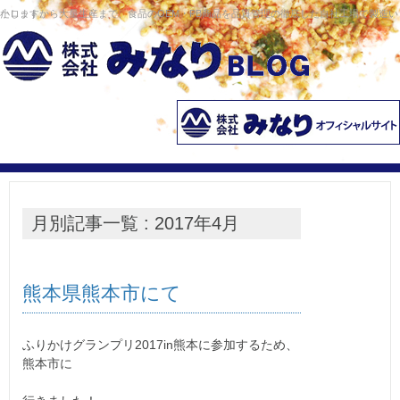
コンテンツへ移動
小ロットから大量生産まで、食品のOEM・PB商品を品質管理の徹底した自社工場で製造いたします。
月別記事一覧 : 2017年4月
熊本県熊本市にて
ふりかけグランプリ2017in熊本に参加するため、
熊本市に