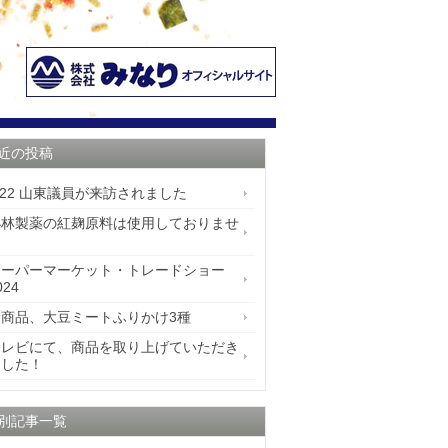
近の投稿
/22 山東議員が来訪されました
小林製薬の紅麹原料は使用しておりませ
ん
スーパーマーケット・トレードショー
024
新商品、大豆ミートふりかけ3種
テレビにて、商品を取り上げていただき
ました！
別記事一覧