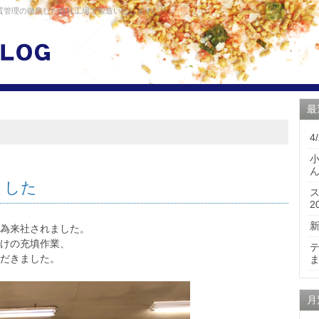
品質管理の徹底した自社工場で製造いたします。
最
4
ました
2
の為来社されました。
けの充填作業、
だきました。
月