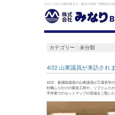
コンテンツへ移動
小ロットから大量生産まで、食品のOEM・PB商品を
カテゴリー : 未分類
4/22 山東議員が来訪され
4/22、参議院議員の山東議員が工場見学
牡蠣ふりかけの製造工程や、ソフトふりか
手作業でのセットアップの現場をご覧いた