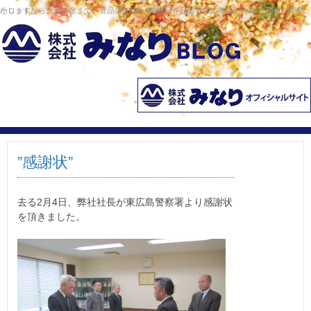
コンテンツへ移動
小ロットから大量生産まで、食品のOEM・PB商品を品質管理の徹底した自社工場で製造いたします。
”感謝状”
去る2月4日、弊社社長が東広島警察署より感謝状
を頂きました。