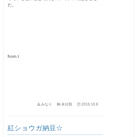
た。
from.t
みなり
未分類
2016.10.8
紅ショウガ納豆☆