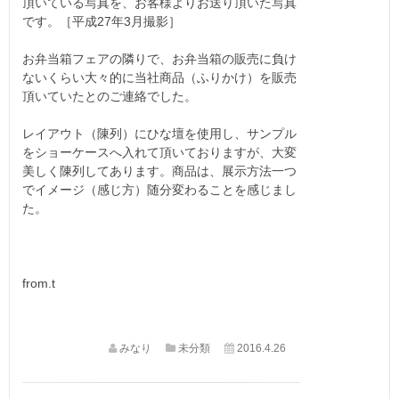
頂いている写真を、お客様よりお送り頂いた写真
です。［平成27年3月撮影］
お弁当箱フェアの隣りで、お弁当箱の販売に負け
ないくらい大々的に当社商品（ふりかけ）を販売
頂いていたとのご連絡でした。
レイアウト（陳列）にひな壇を使用し、サンプル
をショーケースへ入れて頂いておりますが、大変
美しく陳列してあります。商品は、展示方法一つ
でイメージ（感じ方）随分変わることを感じまし
た。
from.t
みなり
未分類
2016.4.26