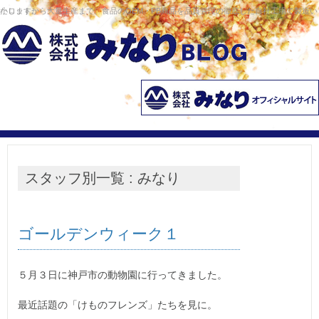
コンテンツへ移動
小ロットから大量生産まで、食品のOEM・PB商品を品質管理の徹底した自社工場で製造いたします。
スタッフ別一覧 :
みなり
ゴールデンウィーク１
５月３日に神戸市の動物園に行ってきました。
最近話題の「けものフレンズ」たちを見に。