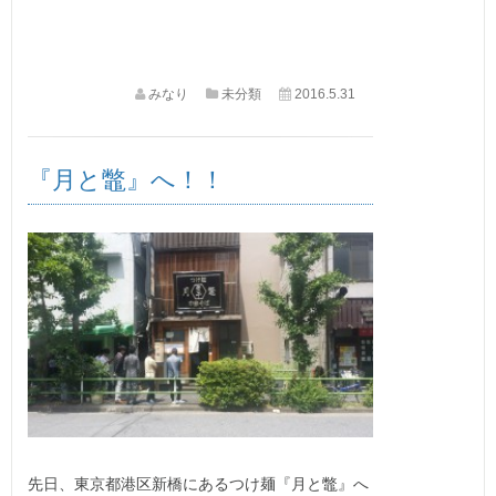
みなり
未分類
2016.5.31
『月と鼈』へ！！
先日、東京都港区新橋にあるつけ麺『月と鼈』へ