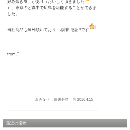
好み焼き屋」があり（おいしく頂きました
）、東京のど真中で広島を堪能することができま
した。
当社商品も陳列頂いており、感謝!!感謝!!です
from.T
みなり
未分類
2016.4.15
最近の投稿